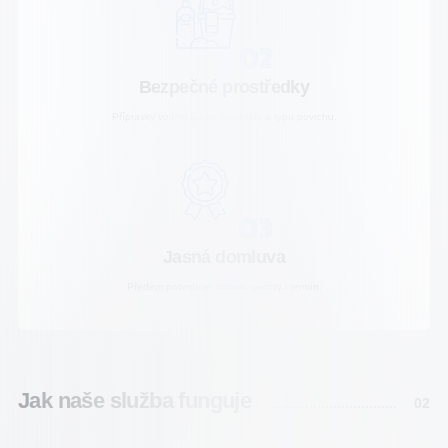
02
Bezpečné prostředky
Přípravky volíme podle materiálu a typu povrchu.
03
Jasná domluva
Předem potvrdíme rozsah, priority i termín.
Jak naše služba funguje
02