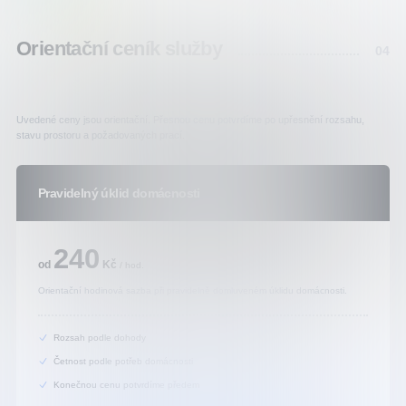
Orientační ceník služby
04
Uvedené ceny jsou orientační. Přesnou cenu potvrdíme po upřesnění rozsahu,
stavu prostoru a požadovaných prací.
Pravidelný úklid domácnosti
od 240 Kč / hod.
240
od
Kč
/
hod.
Orientační hodinová sazba při pravidelně domluveném úklidu domácnosti.
Rozsah podle dohody
Četnost podle potřeb domácnosti
Konečnou cenu potvrdíme předem