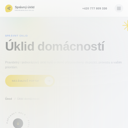
Správný úklid
+420 777 809 330
PROFESIONÁLNÍ ÚKLID
ÚVOD
SPRÁVNÝ ÚKLID
Úklid domácností
SLUŽBY
LOKALITY
Pravidelný i jednorázový úklid bytů a domů přizpůsobený dispozici, provozu a vašim
O NÁS
prioritám.
BLOG
NEZÁVAZNĚ POPTAT
KONTAKT
Úvod
Úklid domácností
POSUNOUT DOLŮ – POSUNOUT DOLŮ –