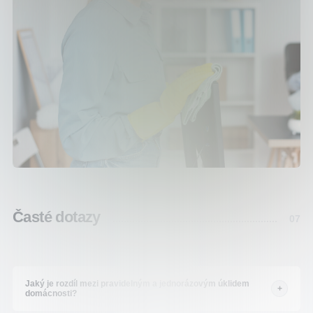
Časté dotazy
07
Jaký je rozdíl mezi pravidelným a jednorázovým úklidem
+
domácnosti?