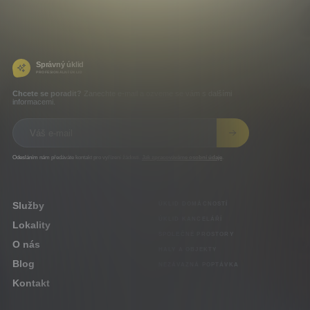
Správný úklid
PROFESIONÁLNÍ ÚKLID
Chcete se poradit?
Zanechte e-mail a ozveme se vám s dalšími
informacemi.
Váš e-mail
Odesláním nám předáváte kontakt pro vyřízení žádosti.
Jak zpracováváme osobní údaje
.
Služby
ÚKLID DOMÁCNOSTÍ
ÚKLID KANCELÁŘÍ
Lokality
SPOLEČNÉ PROSTORY
O nás
HALY A OBJEKTY
Blog
NEZÁVAZNÁ POPTÁVKA
Kontakt