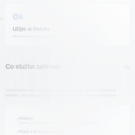
04
Užijte si čistotu
Náš tým provede úklid podle odsouhlaseného plánu.
Co služba zahrnuje
03
U pravidelného úklidu nastavíme opakující se základ a priority pro jednotlivé
návštěvy. Jednorázový úklid sestavíme podle aktuálního stavu domácnosti.
Podlahy
Vysátí a vytření vhodným postupem podle typu povrchu.
Prach a dostupné povrchy