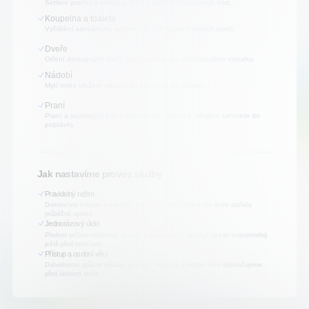
Setření prachu z nábytku, polic a dalších dostupných míst.
Koupelna a toaleta
Vyčištění sanitárního vybavení a běžně používaných ploch.
Dveře
Otření dostupných dveří, rámů a klik podle dohodnutého rozsahu.
Nádobí
Mytí nebo uložení nádobí lze zahrnout do zadání.
Praní
Praní a související práce provedeme, pokud je předem zahrnete do
poptávky.
Jak nastavíme provoz služby
Pravidelný režim
Domluvíme četnost a základní seznam činností, který lze podle potřeby
průběžně upravit.
Jednorázový úklid
Předem určíme místnosti, priority a práce navíc, aby byl rozsah srozumitelný
ještě před termínem.
Přístup a osobní věci
Dohodneme způsob předání prostoru; cennosti a osobní věci doporučujeme
před úklidem uložit.