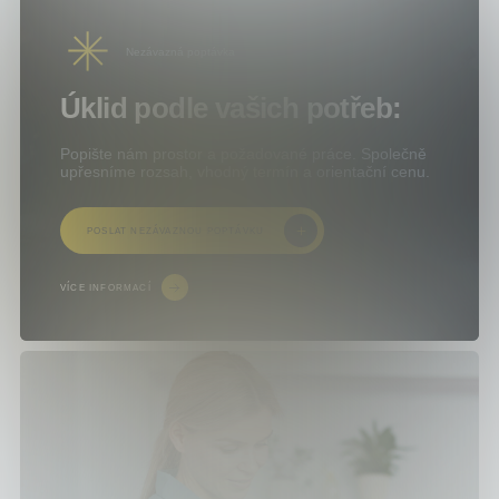
Nezávazná poptávka
Úklid podle vašich potřeb:
Popište nám prostor a požadované práce. Společně
upřesníme rozsah, vhodný termín a orientační cenu.
POSLAT NEZÁVAZNOU POPTÁVKU
VÍCE INFORMACÍ