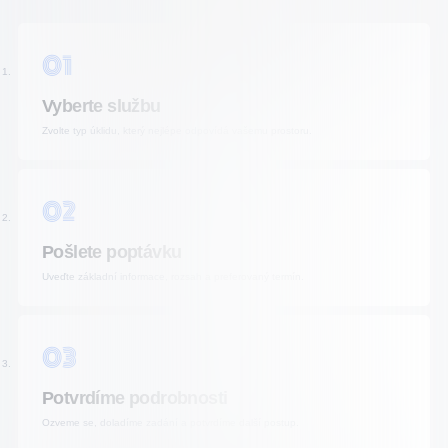
01
Vyberte službu
Zvolte typ úklidu, který nejlépe odpovídá vašemu prostoru.
02
Pošlete poptávku
Uveďte základní informace, rozsah a preferovaný termín.
03
Potvrdíme podrobnosti
Ozveme se, doladíme zadání a potvrdíme další postup.