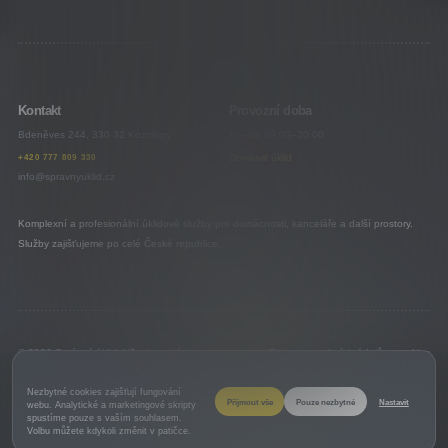
Kontakt
Provozní doba
Bdeněves 244, 330 32 Kozolupy
Po–Ne 09:00–20:00
+420 777 809 330
Domluvit úklid
info@spravnyuklid.cz
Komplexní a profesionální úklidové služby pro domácnosti, kanceláře a další prostory.
Služby zajišťujeme po celé České republice.
© 2026 Správný úklid. Všechna práva
Ochrana osobních údajů a cookies
vyhrazena.
Nastavení cookies
Nastavení cookies
Nezbytné cookies zajišťují fungování
Přijmout vše
Pouze nezbytné
Nastavit
webu. Analytické a marketingové skripty
spustíme pouze s vaším souhlasem.
Volbu můžete kdykoli změnit v patičce.